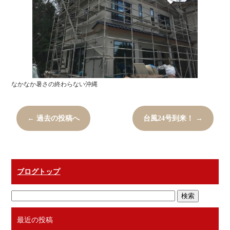
なかなか暑さの終わらない沖縄
←
過去の投稿へ
台風24号到来！
→
ブログトップ
最近の投稿