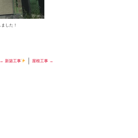
しました！
←
新築工事
屋根工事
→