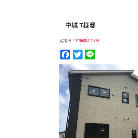
中城 T様邸
投稿日
2019年8月27日
F
T
Li
a
wi
n
c
tt
e
e
er
b
o
o
k